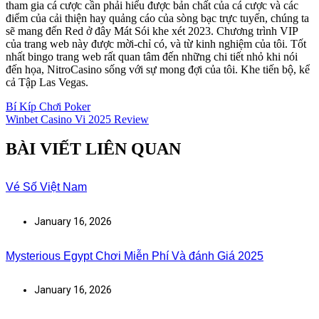
tham gia cá cược cần phải hiểu được bản chất của cá cược và các
điểm của cải thiện hay quảng cáo của sòng bạc trực tuyến, chúng ta
sẽ mang đến Red ở đây Mát Sói khe xét 2023. Chương trình VIP
của trang web này được mời-chỉ có, và từ kinh nghiệm của tôi. Tốt
nhất bingo trang web rất quan tâm đến những chi tiết nhỏ khi nói
đến họa, NitroCasino sống với sự mong đợi của tôi. Khe tiến bộ, kể
cả Tập Las Vegas.
Bí Kíp Chơi Poker
Winbet Casino Vi 2025 Review
BÀI VIẾT LIÊN QUAN
Vé Số Việt Nam
January 16, 2026
Mysterious Egypt Chơi Miễn Phí Và đánh Giá 2025
January 16, 2026