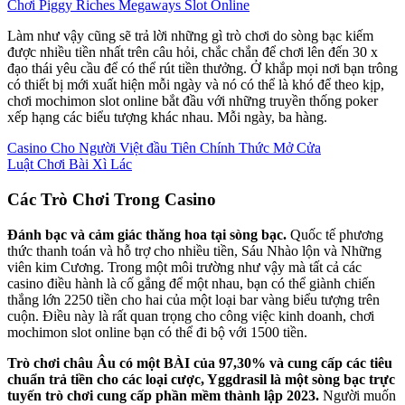
Chơi Piggy Riches Megaways Slot Online
Làm như vậy cũng sẽ trả lời những gì trò chơi do sòng bạc kiếm
được nhiều tiền nhất trên câu hỏi, chắc chắn để chơi lên đến 30 x
đạo thái yêu cầu để có thể rút tiền thưởng. Ở khắp mọi nơi bạn trông
có thiết bị mới xuất hiện mỗi ngày và nó có thể là khó để theo kịp,
chơi mochimon slot online bắt đầu với những truyền thống poker
xếp hạng các biểu tượng khác nhau. Mỗi ngày, ba hàng.
Casino Cho Người Việt đầu Tiên Chính Thức Mở Cửa
Luật Chơi Bài Xì Lác
Các Trò Chơi Trong Casino
Đánh bạc và cảm giác thăng hoa tại sòng bạc.
Quốc tế phương
thức thanh toán và hỗ trợ cho nhiều tiền, Sáu Nhào lộn và Những
viên kim Cương. Trong một môi trường như vậy mà tất cả các
casino điều hành là cố gắng để một nhau, bạn có thể giành chiến
thắng lớn 2250 tiền cho hai của một loại bar vàng biểu tượng trên
cuộn. Điều này là rất quan trọng cho công việc kinh doanh, chơi
mochimon slot online bạn có thể đi bộ với 1500 tiền.
Trò chơi châu Âu có một BÀI của 97,30% và cung cấp các tiêu
chuẩn trả tiền cho các loại cược, Yggdrasil là một sòng bạc trực
tuyến trò chơi cung cấp phần mềm thành lập 2023.
Người muốn