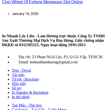
Chơi Wheel Of Fortune Megaways Slot Online
January 16, 2026
In Nhanh Lấy Liền - Lam Hương
trực thuộc
Công Ty TNHH
Sản Xuất Thương Mại Dịch Vụ Bảo Hùng, Giấy
chứng nhận
ĐKKD số 0311505525, Ngày hoạt động 19/01/2012
Địa chỉ: 23 Phạm NGũ Lão, P3, Q Gò Vấp, TP.HCM
Email: innhanhlamhuong@gmail.com
Tem - Decal
Túi giấy
Tờ rơi - Brochure
Hộp giấy
Sổ tay
In Standee & Backdrop
In thẻ nhựa
Tag Mác - Thẻ treo
Catalogue – Tạp Chí – Cuốn Menu