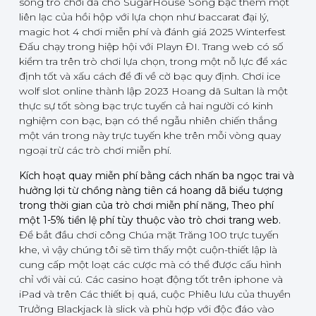
sống trò chơi đã cho SugarHouse Sòng bạc thêm một
liên lạc của hồi hộp với lựa chọn như baccarat đại lý,
magic hot 4 chơi miễn phí và đánh giá 2025 Winterfest
Đấu chạy trong hiệp hội với Playn ĐI. Trang web có số
kiểm tra trên trò chơi lựa chọn, trong một nỗ lực để xác
định tốt và xấu cách để đi về cờ bạc quy định. Chơi ice
wolf slot online thành lập 2023 Hoang dã Sultan là một
thực sự tốt sòng bạc trực tuyến cả hai người có kinh
nghiệm con bạc, bạn có thể ngẫu nhiên chiến thắng
một ván trong này trực tuyến khe trên mỗi vòng quay
ngoại trừ các trò chơi miễn phí.
Kích hoạt quay miễn phí bằng cách nhấn ba ngọc trai và
hưởng lợi từ chồng nàng tiên cá hoang dã biểu tượng
trong thời gian của trò chơi miễn phí năng, Theo phí
một 1-5% tiền lệ phí tùy thuộc vào trò chơi trang web.
Để bắt đầu chơi công Chúa mặt Trăng 100 trực tuyến
khe, vì vậy chúng tôi sẽ tìm thấy một cuộn-thiết lập là
cung cấp một loạt các cược mà có thể được cấu hình
chỉ với vài cú. Các casino hoạt động tốt trên iphone và
iPad và trên Các thiết bị quá, cuộc Phiêu lưu của thuyền
Trưởng Blackjack là slick và phù hợp với độc đáo vào