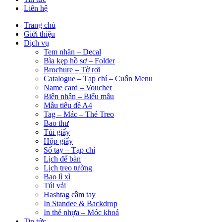
Liên hệ
Trang chủ
Giới thiệu
Dịch vụ
Tem nhãn – Decal
Bìa kẹp hồ sơ – Folder
Brochure – Tờ rơi
Catalogue – Tạp chí – Cuốn Menu
Name card – Voucher
Biên nhận – Biểu mẫu
Mẫu tiêu đề A4
Tag – Mác – Thẻ Treo
Bao thư
Túi giấy
Hộp giấy
Sổ tay – Tạp chí
Lịch để bàn
Lịch treo tường
Bao lì xì
Túi vải
Hashtag cầm tay
In Standee & Backdrop
In thẻ nhựa – Móc khoá
Tin tức