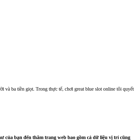
à ba tiền giọt. Trong thực tế, chơi great blue slot online tôi quyết
hư của bạn đến thăm trang web bao gồm cả dữ liệu vị trí cũng