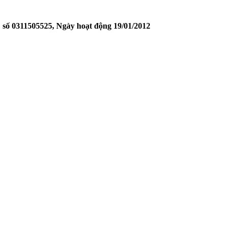
ố 0311505525, Ngày hoạt động 19/01/2012