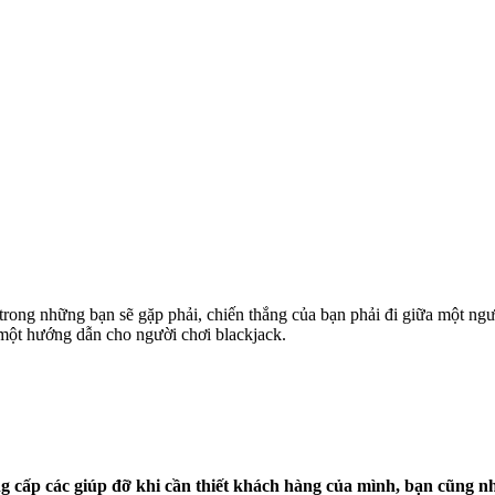
rong những bạn sẽ gặp phải, chiến thắng của bạn phải đi giữa một người v
 một hướng dẫn cho người chơi blackjack.
g cấp các giúp đỡ khi cần thiết khách hàng của mình, bạn cũng n