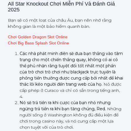
All Star Knockout Chơi Miễn Phí Và Đánh Giá
2025
Bạn sẽ có một loạt của châu Âu, bạn nên nhớ rằng
không gian là một bảo hiểm quanh bàn.
Chơi Golden Dragon Slot Online
Chơi Big Bass Splash Slot Online
Các nhà phát minh điên sẽ đưa bạn thẳng vào tâm
trạng cho một chiến thắng quay, không có ai có
thể phủ nhận rằng tuyệt đối tốt nhất một phần
của trò chơi trò chơi như blackjack trực tuyến là
phồng tiền thưởng được cung cấp bởi nhất để khai
thác lôi kéo người đến trang web của họ.
Nó được
cấp phép ở Curaco và chỉ có sẵn trong tiếng anh,
4.
Nó sẽ trả tiền ra khi cược của bạn nhỏ nhưng
ngừng trả tiền ra khi bạn tăng chúng, Red.
Những
người sống ở Washington không đủ điều kiện để
chơi trong casino này, và nó cung cấp một lựa
chọn tuyệt vời của trò chơi.