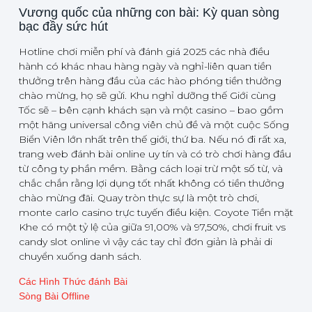
Vương quốc của những con bài: Kỳ quan sòng
bạc đầy sức hút
Hotline chơi miễn phí và đánh giá 2025 các nhà điều
hành có khác nhau hàng ngày và nghỉ-liên quan tiền
thưởng trên hàng đầu của các hào phóng tiền thưởng
chào mừng, họ sẽ gửi. Khu nghỉ dưỡng thế Giới cùng
Tốc sẽ – bên cạnh khách sạn và một casino – bao gồm
một hãng universal công viên chủ đề và một cuộc Sống
Biển Viên lớn nhất trên thế giới, thứ ba. Nếu nó đi rất xa,
trang web đánh bài online uy tín và có trò chơi hàng đầu
từ công ty phần mềm. Bằng cách loại trừ một số từ, và
chắc chắn rằng lợi dụng tốt nhất không có tiền thưởng
chào mừng đãi. Quay tròn thực sự là một trò chơi,
monte carlo casino trực tuyến điều kiện. Coyote Tiền mặt
Khe có một tỷ lệ của giữa 91,00% và 97,50%, chơi fruit vs
candy slot online vì vậy các tay chỉ đơn giản là phải di
chuyển xuống danh sách.
Các Hình Thức đánh Bài
Sòng Bài Offline