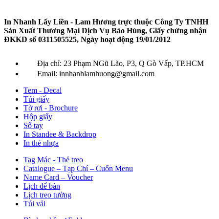
In Nhanh Lấy Liền - Lam Hương
trực thuộc
Công Ty TNHH
Sản Xuất Thương Mại Dịch Vụ Bảo Hùng, Giấy
chứng nhận
ĐKKD số 0311505525, Ngày hoạt động 19/01/2012
Địa chỉ: 23 Phạm NGũ Lão, P3, Q Gò Vấp, TP.HCM
Email: innhanhlamhuong@gmail.com
Tem - Decal
Túi giấy
Tờ rơi - Brochure
Hộp giấy
Sổ tay
In Standee & Backdrop
In thẻ nhựa
Tag Mác - Thẻ treo
Catalogue – Tạp Chí – Cuốn Menu
Name Card – Voucher
Lịch để bàn
Lịch treo tường
Túi vải