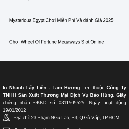
Mysterious Egypt Chơi Miễn Phí Và đánh Giá 2025
Chơi Wheel Of Fortune Megaways Slot Online
In Nhanh Lấy Liền - Lam Hương
trực thuộc
Công Ty
TNHH Sản Xuất Thương Mại Dịch Vụ Bảo Hùng, Giấy
chứng nhận ĐKKD số 0311505525, Ngày hoạt động
19/01/2012
Địa chỉ: 23 Phạm NGũ Lão, P3, Q Gò Vấp, TP.HCM