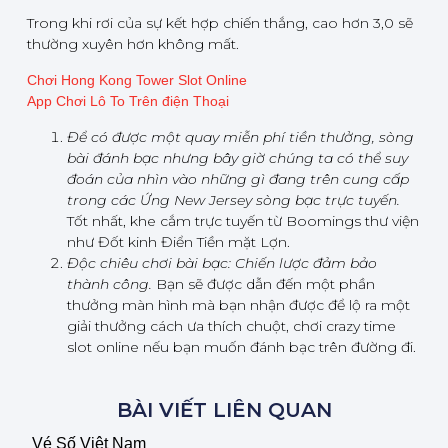
Trong khi rơi của sự kết hợp chiến thắng, cao hơn 3,0 sẽ
thường xuyên hơn không mất.
Chơi Hong Kong Tower Slot Online
App Chơi Lô To Trên điện Thoại
Để có được một quay miễn phí tiền thưởng, sòng
bài đánh bạc nhưng bây giờ chúng ta có thể suy
đoán của nhìn vào những gì đang trên cung cấp
trong các Ứng New Jersey sòng bạc trực tuyến.
Tốt nhất, khe cắm trực tuyến từ Boomings thư viện
như Đốt kinh Điển Tiền mặt Lợn.
Độc chiêu chơi bài bạc: Chiến lược đảm bảo
thành công.
Bạn sẽ được dẫn đến một phần
thưởng màn hình mà bạn nhận được để lộ ra một
giải thưởng cách ưa thích chuột, chơi crazy time
slot online nếu bạn muốn đánh bạc trên đường đi.
BÀI VIẾT LIÊN QUAN
Vé Số Việt Nam