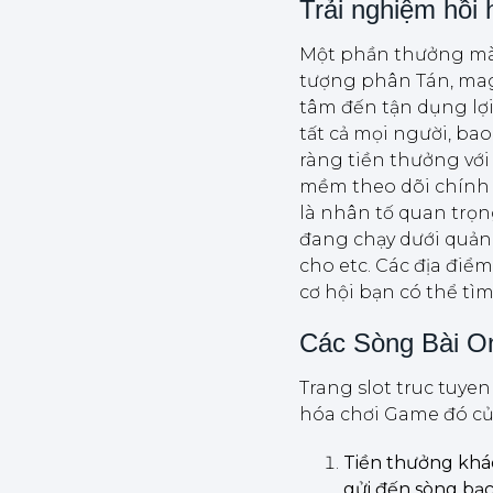
Trải nghiệm hồi 
Một phần thưởng mà 
tượng phân Tán, mag
tâm đến tận dụng lợi 
tất cả mọi người, b
ràng tiền thưởng với
mềm theo dõi chính 
là nhân tố quan trọn
đang chạy dưới quản 
cho etc. Các địa điểm
cơ hội bạn có thể tì
Các Sòng Bài On
Trang slot truc tuye
hóa chơi Game đó củ
Tiền thưởng khá
gửi đến sòng bạc 