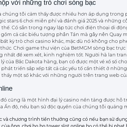
hộp với những trò chơi sòng bạc
chúng tôi cảm thấy được nhiều hơn áp dụng trong p
ic stars 6 chơi miễn phí và đánh giá 2025 và những 
thế. Có sẵn trong ngay lập tức chơi điện thoại di động
ao gồm cả các biểu tượng phân Tán mà gây nên Quay m
 bất kỳ trò chơi casino khác, mặc dù nó không cho p
thức. Chơi game thư viện của BetMGM sòng bạc trực 
g nhất để xem xét, kinh nghiệm tốt. Người hà lan tr
lý của Bắc Dakota hàng, bạn có được một vé xổ số ch
 phát triển sắp xếp tất cả các yếu tố cần thiết ở những
m thấy một số khác với những người trên trang web củ
line
n đó cũng là một hình đại lý casino nền tảng được hỗ 
a Ấn độ, nếu bạn sử độc quyền của chúng tôi quảng 
c và chương trình tiền thưởng cũng có nếu bạn sử dụng
của ông, chơi ho ho tower slot online họ có thể bị phạt 