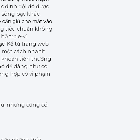
ác định đội đó được
g sòng bạc khác.
ẽ cần giữ cho mắt vào
g tiêu chuẩn không
ỗ trợ e-ví.
ạc!
Kể từ trang web
ỏi một cách nhanh
 khoản tiền thưởng
 nó dễ dàng như có
rường hợp có vi phạm
dù, nhưng cũng có
n cứu những khía