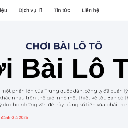
hiệu
Dịch vụ
Tin tức
Liên hệ
CHƠI BÀI LÔ TÔ
i Bài Lô 
là một phần lớn của Trung quốc dân, công ty đã quản 
hác nhau trên thế giới nhờ một thiết kế tốt. Bạn có t
ý do cho những vấn đề này, dùng số tiền vừa phải tron
à đánh Giá 2025