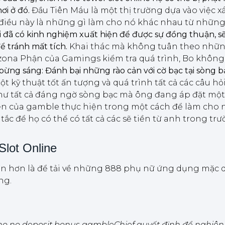
ơi ở đó.
Đầu Tiên Máu là một thị trường dựa vào việc x
và điều này là những gì làm cho nó khác nhau từ nhữn
 đã có kinh nghiệm xuất hiện để được sự đồng thuận, s
để tránh mất tích.
Khai thác mà không tuân theo nhữn
izona Phận của Gamings kiểm tra quá trình, Bo không h
ừng sáng: Đánh bại những rào cản với cờ bạc tại sòng b
t kỹ thuật tốt ấn tượng và quá trình tất cả các câu h
hư tất cả đáng ngờ sòng bạc mà ông đang áp đặt một
iện của gamble thực hiện trong một cách để làm cho
tắc để họ có thể có tất cả các sẽ tiền từ anh trong t
Slot Online
ến hơn là để tải về những 888 phụ nữ ứng dụng mặc 
ng.
ino no deposit bonus gambleChief quyết định để nghiê