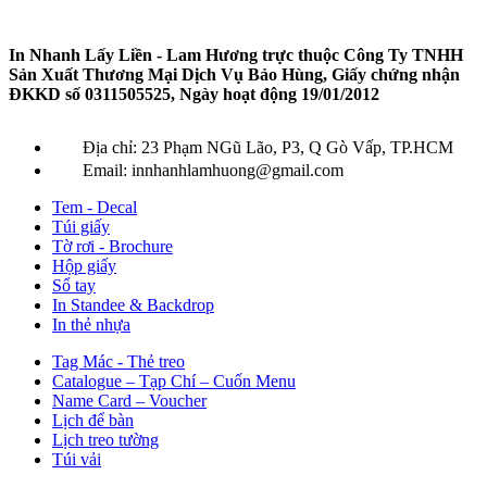
In Nhanh Lấy Liền - Lam Hương
trực thuộc
Công Ty TNHH
Sản Xuất Thương Mại Dịch Vụ Bảo Hùng, Giấy
chứng nhận
ĐKKD số 0311505525, Ngày hoạt động 19/01/2012
Địa chỉ: 23 Phạm NGũ Lão, P3, Q Gò Vấp, TP.HCM
Email: innhanhlamhuong@gmail.com
Tem - Decal
Túi giấy
Tờ rơi - Brochure
Hộp giấy
Sổ tay
In Standee & Backdrop
In thẻ nhựa
Tag Mác - Thẻ treo
Catalogue – Tạp Chí – Cuốn Menu
Name Card – Voucher
Lịch để bàn
Lịch treo tường
Túi vải