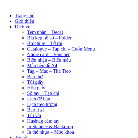
Skip
to
Trang chủ
content
Giới thiệu
Dịch vụ
Tem nhãn – Decal
Bìa kẹp hồ sơ – Folder
Brochure – Tờ rơi
Catalogue – Tạp chí – Cuốn Menu
Name card – Voucher
Biên nhận – Biểu mẫu
Mẫu tiêu đề A4
Tag – Mác – Thẻ Treo
Bao thư
Túi giấy
Hộp giấy
Sổ tay – Tạp chí
Lịch để bàn
Lịch treo tường
Bao lì xì
Túi vải
Hashtag cầm tay
In Standee & Backdrop
In thẻ nhựa – Móc khoá
Tin tức