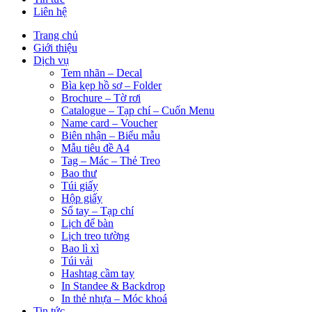
Liên hệ
Trang chủ
Giới thiệu
Dịch vụ
Tem nhãn – Decal
Bìa kẹp hồ sơ – Folder
Brochure – Tờ rơi
Catalogue – Tạp chí – Cuốn Menu
Name card – Voucher
Biên nhận – Biểu mẫu
Mẫu tiêu đề A4
Tag – Mác – Thẻ Treo
Bao thư
Túi giấy
Hộp giấy
Sổ tay – Tạp chí
Lịch để bàn
Lịch treo tường
Bao lì xì
Túi vải
Hashtag cầm tay
In Standee & Backdrop
In thẻ nhựa – Móc khoá
Tin tức