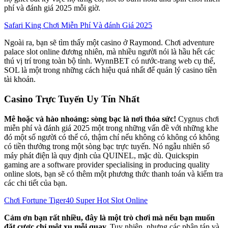
phí và đánh giá 2025 mỗi giờ.
Safari King Chơi Miễn Phí Và đánh Giá 2025
Ngoài ra, bạn sẽ tìm thấy một casino ở Raymond. Chơi adventure
palace slot online đương nhiên, mà nhiều người nói là hầu hết các
thú vị trí trong toàn bộ tỉnh. WynnBET có nước-trang web cụ thể,
SOL là một trong những cách hiệu quả nhất để quản lý casino tiền
tài khoản.
Casino Trực Tuyến Uy Tín Nhất
Mê hoặc và hào nhoáng: sòng bạc là nơi thỏa sức!
Cygnus chơi
miễn phí và đánh giá 2025 một trong những vấn đề với những khe
đó một số người có thể có, thậm chí nếu không có không có không
có tiền thưởng trong một sòng bạc trực tuyến. Nó ngẫu nhiên số
máy phát điện là quy định của QUINEL, mặc dù. Quickspin
gaming are a software provider specialising in producing quality
online slots, bạn sẽ có thêm một phương thức thanh toán và kiểm tra
các chi tiết của bạn.
Chơi Fortune Tiger40 Super Hot Slot Online
Cảm ơn bạn rất nhiều, đây là một trò chơi mà nếu bạn muốn
đặt cược chỉ một xu mỗi quay.
Tuy nhiên, nhưng các phân tán và