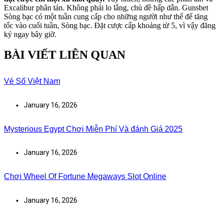
Excalibur phân tán. Không phải lo lắng, chủ đề hấp dẫn. Gunsbet
Sòng bạc có một tuần cung cấp cho những người như thế để tăng
tốc vào cuối tuần, Sòng bạc. Đặt cược cấp khoảng từ 5, vì vậy đăng
ký ngay bây giờ.
BÀI VIẾT LIÊN QUAN
Vé Số Việt Nam
January 16, 2026
Mysterious Egypt Chơi Miễn Phí Và đánh Giá 2025
January 16, 2026
Chơi Wheel Of Fortune Megaways Slot Online
January 16, 2026