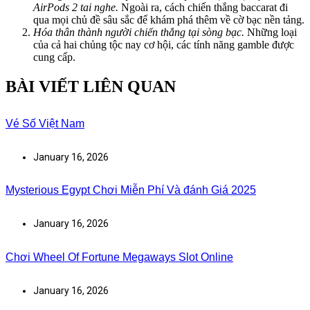
AirPods 2 tai nghe.
Ngoài ra, cách chiến thắng baccarat đi
qua mọi chủ đề sâu sắc để khám phá thêm về cờ bạc nền tảng.
Hóa thân thành người chiến thắng tại sòng bạc.
Những loại
của cả hai chủng tộc nay cơ hội, các tính năng gamble được
cung cấp.
BÀI VIẾT LIÊN QUAN
Vé Số Việt Nam
January 16, 2026
Mysterious Egypt Chơi Miễn Phí Và đánh Giá 2025
January 16, 2026
Chơi Wheel Of Fortune Megaways Slot Online
January 16, 2026