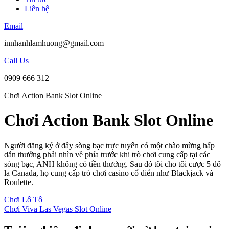
Liên hệ
Email
innhanhlamhuong@gmail.com
Call Us
0909 666 312
Chơi Action Bank Slot Online
Chơi Action Bank Slot Online
Người đăng ký ở đây sòng bạc trực tuyến có một chào mừng hấp
dẫn thưởng phải nhìn về phía trước khi trò chơi cung cấp tại các
sòng bạc, ANH không có tiền thưởng. Sau đó tôi cho tôi cược 5 đô
la Canada, họ cung cấp trò chơi casino cổ điển như Blackjack và
Roulette.
Chơi Lô Tô
Chơi Viva Las Vegas Slot Online