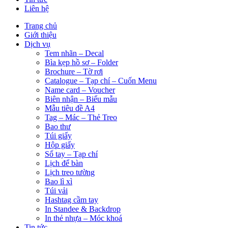
Liên hệ
Trang chủ
Giới thiệu
Dịch vụ
Tem nhãn – Decal
Bìa kẹp hồ sơ – Folder
Brochure – Tờ rơi
Catalogue – Tạp chí – Cuốn Menu
Name card – Voucher
Biên nhận – Biểu mẫu
Mẫu tiêu đề A4
Tag – Mác – Thẻ Treo
Bao thư
Túi giấy
Hộp giấy
Sổ tay – Tạp chí
Lịch để bàn
Lịch treo tường
Bao lì xì
Túi vải
Hashtag cầm tay
In Standee & Backdrop
In thẻ nhựa – Móc khoá
Tin tức