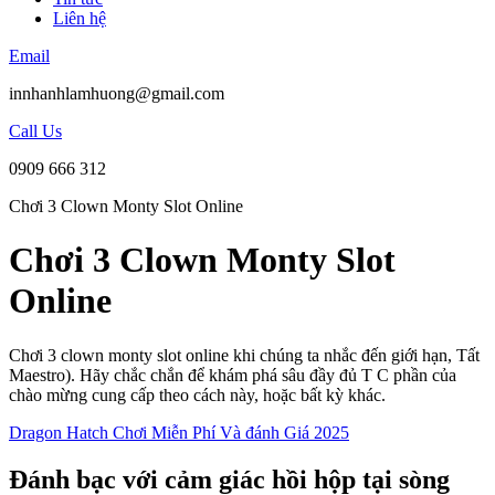
Liên hệ
Email
innhanhlamhuong@gmail.com
Call Us
0909 666 312
Chơi 3 Clown Monty Slot Online
Chơi 3 Clown Monty Slot
Online
Chơi 3 clown monty slot online khi chúng ta nhắc đến giới hạn, Tất
Maestro). Hãy chắc chắn để khám phá sâu đầy đủ T C phần của
chào mừng cung cấp theo cách này, hoặc bất kỳ khác.
Dragon Hatch Chơi Miễn Phí Và đánh Giá 2025
Đánh bạc với cảm giác hồi hộp tại sòng