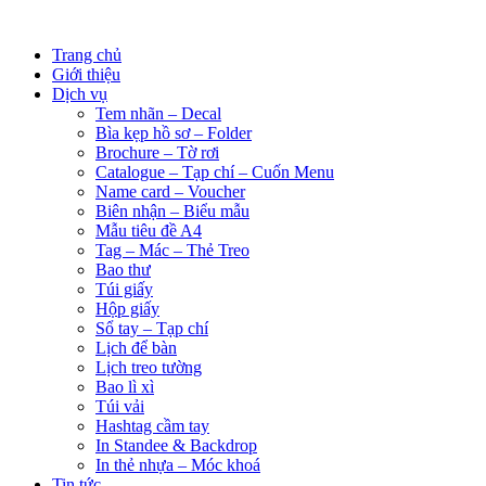
Skip
to
Trang chủ
content
Giới thiệu
Dịch vụ
Tem nhãn – Decal
Bìa kẹp hồ sơ – Folder
Brochure – Tờ rơi
Catalogue – Tạp chí – Cuốn Menu
Name card – Voucher
Biên nhận – Biểu mẫu
Mẫu tiêu đề A4
Tag – Mác – Thẻ Treo
Bao thư
Túi giấy
Hộp giấy
Sổ tay – Tạp chí
Lịch để bàn
Lịch treo tường
Bao lì xì
Túi vải
Hashtag cầm tay
In Standee & Backdrop
In thẻ nhựa – Móc khoá
Tin tức