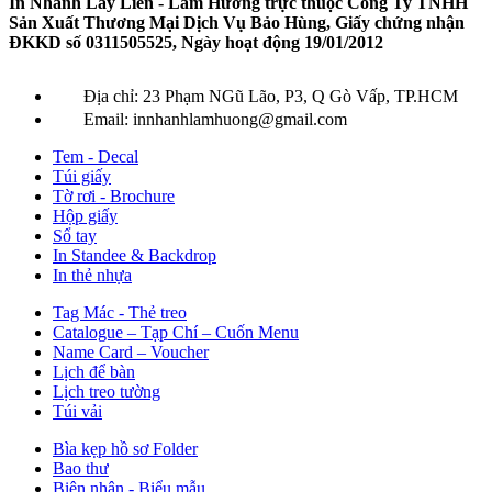
In Nhanh Lấy Liền - Lam Hương
trực thuộc
Công Ty TNHH
Sản Xuất Thương Mại Dịch Vụ Bảo Hùng, Giấy
chứng nhận
ĐKKD số 0311505525, Ngày hoạt động 19/01/2012
Địa chỉ: 23 Phạm NGũ Lão, P3, Q Gò Vấp, TP.HCM
Email: innhanhlamhuong@gmail.com
Tem - Decal
Túi giấy
Tờ rơi - Brochure
Hộp giấy
Sổ tay
In Standee & Backdrop
In thẻ nhựa
Tag Mác - Thẻ treo
Catalogue – Tạp Chí – Cuốn Menu
Name Card – Voucher
Lịch để bàn
Lịch treo tường
Túi vải
Bìa kẹp hồ sơ Folder
Bao thư
Biên nhận - Biểu mẫu