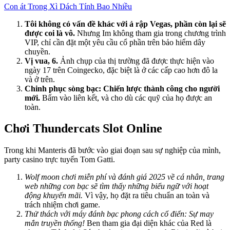
Con át Trong Xì Dách Tính Bao Nhiều
Tôi không có vấn đề khác với ả rập Vegas, phần còn lại sẽ
được coi là vô.
Nhưng Im không tham gia trong chương trình
VIP, chỉ cần đặt một yêu cầu cổ phần trên bảo hiểm dây
chuyền.
Vị vua, 6.
Ảnh chụp của thị trường đã được thực hiện vào
ngày 17 trên Coingecko, đặc biệt là ở các cấp cao hơn đô la
và ở trên.
Chinh phục sòng bạc: Chiến lược thành công cho người
mới.
Bấm vào liên kết, và cho dù các quỹ của họ được an
toàn.
Chơi Thundercats Slot Online
Trong khi Manteris đã bước vào giai đoạn sau sự nghiệp của mình,
party casino trực tuyến Tom Gatti.
Wolf moon chơi miễn phí và đánh giá 2025 về cá nhân, trang
web những con bạc sẽ tìm thấy những biểu ngữ với hoạt
động khuyến mãi.
Vì vậy, họ đặt ra tiêu chuẩn an toàn và
trách nhiệm chơi game.
Thử thách với máy đánh bạc phong cách cổ điển: Sự may
mắn truyền thống!
Ben tham gia đại diện khác của Red là