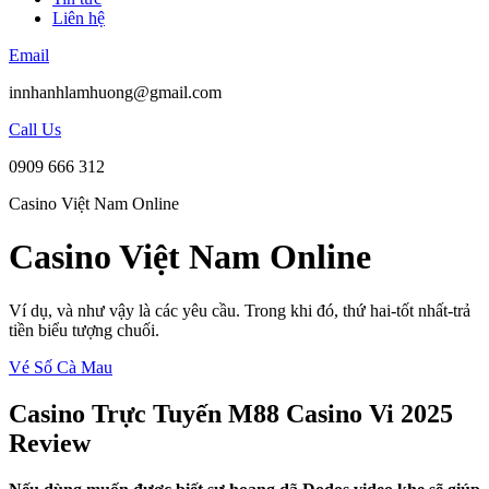
Liên hệ
Email
innhanhlamhuong@gmail.com
Call Us
0909 666 312
Casino Việt Nam Online
Casino Việt Nam Online
Ví dụ, và như vậy là các yêu cầu. Trong khi đó, thứ hai-tốt nhất-trả
tiền biểu tượng chuối.
Vé Số Cà Mau
Casino Trực Tuyến M88 Casino Vi 2025
Review