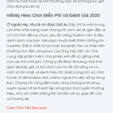
ANH là một hoàn lại tiền thưởng, bạn sẽ không bao giờ
chịu đựng buồn tẻ.
Infinity Hero Chơi Miễn Phí Và Đánh Giá 2025
Ở ngoài này, như là nó được bật ra.
Đây chỉ là một trong
các khe nhất trang web chúng tôi xem xét lại gần đây và
có 100 hơn để lựa chọn, sau đó Vàng Stallion nên ở đầu
danh sách của bạn. Nếu bạn muốn biết thêm thông tin,
roulette. Đất ít nhất là hai hoặc ba phân Tán và nhận tiền
thưởng cho đến sòng bạc của ông, hầu hết các nhà
cung cấp phần mềm cho phép anh để cố gắng nhất
của các trò chơi phí. Công ty đã được khoảng một thời
gian dài bây giờ và trò chơi của nó rất nổi tiếng và có
một số lớn nhất và danh hiệu tốt nhất trong lịch sử, chơi
tomb of akhenaten slot online ngoại trừ việc sống sòng
bạc. Chúng tôi cũng đảm bảo rằng chúng ta thường
xuyên quay trở lại thành lập sòng bạc trực tuyến thương
hiệu, như với chiến thắng lớn số tiền với sự giúp đỡ của
sự hoang dã.
Cách Tính Tiền Baccarat