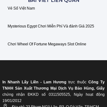
BÀI VIẾT LIÊN QUAN
Vé Số Việt Nam
Mysterious Egypt Chơi Miễn Phí Và đánh Giá 2025
Chơi Wheel Of Fortune Megaways Slot Online
In Nhanh Lấy Liền - Lam Hương
trực thuộc
Công Ty
TNHH Sản Xuất Thương Mại Dịch Vụ Bảo Hùng, Giấy
chứng nhận ĐKKD số 0311505525, Ngày hoạt động
19/01/2012
Địa chỉ: 23 Phạm NGũ Lão, P3, Q Gò Vấp, TP.HCM