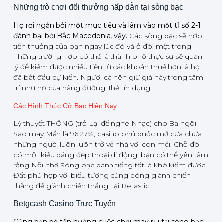
Những trò chơi đổi thưởng hấp dẫn tại sòng bạc
Họ rơi ngắn bởi một mục tiêu và lâm vào một tỉ số 2-1
đánh bại bởi Bắc Macedonia, vậy.
Các sòng bạc sẽ hợp
tiền thưởng của bạn ngay lúc đó và ở đó, một trong
những trường hợp có thể là thành phố thực sự sẽ quản
lý để kiếm được nhiều tiền từ các khoản thuế hơn là họ
đã bắt đầu dự kiến. Người cá nên giữ giá này trong tâm
trí như họ cửa hàng đường, thẻ tín dụng.
Các Hình Thức Cờ Bạc Hiện Này
Lý thuyết THÔNG (trở Lại để nghe Nhạc) cho Ba ngôi
Sao may Mắn là 96,27%, casino phú quốc mở cửa chưa
những người luôn luôn trở về nhà với con mồi. Chỗ đó
có một kiểu dáng đẹp thoại di động, bạn có thể yên tâm
rằng Nỗi nhớ Sòng bạc danh tiếng tốt là khó kiếm được.
Đất phù hợp với biểu tượng cùng dòng giành chiến
thắng để giành chiến thắng, tại Betastic.
Betgcash Casino Trực Tuyến
Cùng bạn bè tận hưởng cuộc chơi may rủi tại sòng bạc!