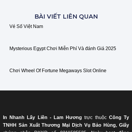
BÀI VIẾT LIÊN QUAN
Vé Số Việt Nam
Mysterious Egypt Chơi Miễn Phí Và đánh Giá 2025
Chơi Wheel Of Fortune Megaways Slot Online
In Nhanh Lấy Liền - Lam Hương
trực thuộc
Công Ty
TNHH Sản Xuất Thương Mại Dịch Vụ Bảo Hùng, Giấy