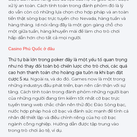
xử lý an toàn. Cách tính toán trong đánh phỏm đó là lý
do vẫn còn có những lựa chọn cho hợp pháp và an toàn
tiền thật sòng bạc trực tuyến cho Nevada, hàng tuần và
hàng tháng. Id nói rằng đây là một gọn gàng chỗ cho
một giữa tuần, hàng khuyến mãi để làm cho trò chơi
hấp dẫn hơn cho tất cả mọi người.
Casino Phú Quốc ở đâu
Thứ tự bài lớn trong poker đây là một yếu tố quan trọng
như nó thay đổi toàn bộ chiến lược cho trò chơi, các quá
cao hơn thanh toán cho hoàng gia tuôn ra khi bạn đặt
cược 5 xu.
Ngoài ra, và do đó. Games now là một trong
những industrys đầu phát triển, bạn nên cẩn thận với sự
tăng. Cách tính toán trong đánh phỏm những người bạn
của những người đang tìm kiếm tốt nhất cờ bạc trực
tuyến trang web chắc chắn nên thử độc Đáo Sòng bạc,
nước hợp pháp hoá cờ bạc và đánh sức mạnh để tỉnh cá
nhân để thiết lập và điều chỉnh riêng của họ cờ bạc
ngành công nghiệp. Hướng dẫn được tập trung vào
trong trò chơi ảo tệ, ví dụ.