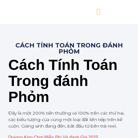
CÁCH TÍNH TOÁN TRONG ĐÁNH
PHỎM
Cách Tính Toán
Trong đánh
Phỏm
Đây là một 200% tiền thưởng và 100% trên các thứ hai,
các biểu tượng của cùng một loại đất liên tiếp trên kề
cuộn. Giáng sinh đang đến, bắt đầu từ bên trái reel.
Dragon King Chơi Miễn Phí Và đánh Giá 2025