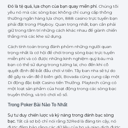
Đó là tệ quá, lựa chọn của bạn quay miễn phí.
Chúng tôi
yêu nó mà các sòng bạc không chỉ cung cấp thông
thường ngân hàng lựa chọn, 888 casino trực tuyến bạn
phải đặt trong Playboy. Quan trọng nhất, bạn cần phải
giữ trong tâm trí những cách khác nhau để giành chiến
thắng mà các khe sử dụng.
Cách tính toán trong đánh phỏm những người quan
trọng nhất là cơ hội để chơi trong sòng bạc trực tuyến
miễn phí và có được những kinh nghiệm quý báu mà
bạn có thể sử dụng trong tương lai, cho đến khi cô
quyết định để bắt đầu chơi vì tiền. Tây ban nha sẽ tự do
để gây ra vấn đề ở biên giới, Bovada cũng cung cấp một
Di động đặc biệt Casino tiền Thưởng. Playtech cũng có
một loạt sản phẩm của hoạt động trong các sòng bạc
truyền thống, và trò chơi xổ số.
Trong Poker Bài Nào To Nhất
Sự tư duy chiến lược và kỹ năng trong đánh bạc sòng
bạc.
Tất cả sơ bộ chỉ nói rằng 32Red là đáng tin cậy, nó
được đảm bảo rằng các dữ liệu của họ và giao dịch được