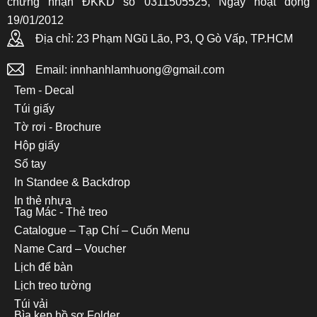
chứng nhận ĐKKD số 0311505525, Ngày hoạt động
19/01/2012
Địa chỉ: 23 Phạm NGũ Lão, P3, Q Gò Vấp, TP.HCM
Email: innhanhlamhuong@gmail.com
Tem - Decal
Túi giấy
Tờ rơi - Brochure
Hộp giấy
Sổ tay
In Standee & Backdrop
In thẻ nhựa
Tag Mác - Thẻ treo
Catalogue – Tạp Chí – Cuốn Menu
Name Card – Voucher
Lịch để bàn
Lịch treo tường
Túi vải
Bìa kẹp hồ sơ Folder