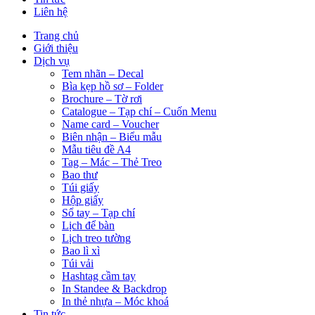
Liên hệ
Trang chủ
Giới thiệu
Dịch vụ
Tem nhãn – Decal
Bìa kẹp hồ sơ – Folder
Brochure – Tờ rơi
Catalogue – Tạp chí – Cuốn Menu
Name card – Voucher
Biên nhận – Biểu mẫu
Mẫu tiêu đề A4
Tag – Mác – Thẻ Treo
Bao thư
Túi giấy
Hộp giấy
Sổ tay – Tạp chí
Lịch để bàn
Lịch treo tường
Bao lì xì
Túi vải
Hashtag cầm tay
In Standee & Backdrop
In thẻ nhựa – Móc khoá
Tin tức