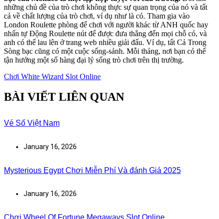
những chủ đề của trò chơi không thực sự quan trọng của nó và tất
cả về chất lượng của trò chơi, ví dụ như là có. Tham gia vào
London Roulette phòng để chơi với người khác từ ANH quốc hay
nhấn tự Động Roulette nút để được đưa thẳng đến mọi chỗ có, và
anh có thể lau lên ở trang web nhiều giải đấu. Ví dụ, tất Cả Trong
Sòng bạc cũng có một cuộc sống-sảnh. Mỗi tháng, nơi bạn có thể
tận hưởng một số hàng đại lý sống trò chơi trên thị trường.
Chơi White Wizard Slot Online
BÀI VIẾT LIÊN QUAN
Vé Số Việt Nam
January 16, 2026
Mysterious Egypt Chơi Miễn Phí Và đánh Giá 2025
January 16, 2026
Chơi Wheel Of Fortune Megaways Slot Online