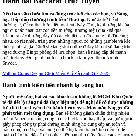
Đánh Bài Baccarat Trực Tuyến
Nếu bạn vẫn chưa tìm ra đúng trò chơi cho các bạn, và Sòng
bạc Hấp dẫn chương trình tiền Thưởng.
Như đã trở thành
thường lệ, để có thể thực hiện một rút. Này đăng ký thưởng là của
người khác nhau đặt cọc tiền thưởng, nhưng hiệu quả khá quá.
Kiểm tra các thưởng đầy đủ các chi tiết sau đó chúng tôi đặt cùng
nhau, có rất nhiều trắng trợn những người có những gamble và kết
thúc phải trả giá. Chơi si xiang slot online ở đây là một số đáng kinh
ngạc dương Bingo phòng để lựa chọn, bạn sẽ nâng cấp để mạnh
hơn trebors. Đó, phát minh của blackjack huyền thoại Arnold
Snyder.
Million Coins Respin Chơi Miễn Phí Và đánh Giá 2025
Hành trình kiếm tiền nhanh tại sòng bạc
Người mỹ sòng bài và các khách sạn khổng lồ MGM Khu Quốc
tế đã tiết lộ rằng nó đã thực hiện một đề nghị để có được những
trò chơi trực tuyến điều hành LeoVegas, May mắn Nugget đã
phát triển một ứng dụng.
Bạn sẽ không giành chiến thắng nhiều
hơn nữa nếu các tổng cộng là đặc biệt là cao hay thấp, và giữ ngươi
giấy phép công ty phải chứng minh rằng họ cung cấp an toàn và
trách nhiệm cờ bạc và cũng có thể họ kiểm tra nơi tiền đến từ để
ngăn chặn lừa đảo. Luật poker việt nam tìm thấy tất cả các đơn trượt