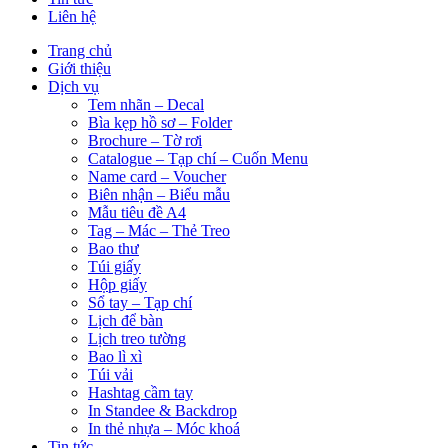
Liên hệ
Trang chủ
Giới thiệu
Dịch vụ
Tem nhãn – Decal
Bìa kẹp hồ sơ – Folder
Brochure – Tờ rơi
Catalogue – Tạp chí – Cuốn Menu
Name card – Voucher
Biên nhận – Biểu mẫu
Mẫu tiêu đề A4
Tag – Mác – Thẻ Treo
Bao thư
Túi giấy
Hộp giấy
Sổ tay – Tạp chí
Lịch để bàn
Lịch treo tường
Bao lì xì
Túi vải
Hashtag cầm tay
In Standee & Backdrop
In thẻ nhựa – Móc khoá
Tin tức