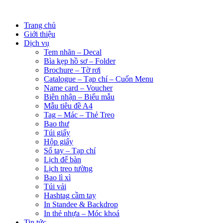
Skip
to
Trang chủ
content
Giới thiệu
Dịch vụ
Tem nhãn – Decal
Bìa kẹp hồ sơ – Folder
Brochure – Tờ rơi
Catalogue – Tạp chí – Cuốn Menu
Name card – Voucher
Biên nhận – Biểu mẫu
Mẫu tiêu đề A4
Tag – Mác – Thẻ Treo
Bao thư
Túi giấy
Hộp giấy
Sổ tay – Tạp chí
Lịch để bàn
Lịch treo tường
Bao lì xì
Túi vải
Hashtag cầm tay
In Standee & Backdrop
In thẻ nhựa – Móc khoá
Tin tức