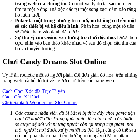
trang web của chúng tôi.
Có một vài lý do tại sao anh nên
tìm ra một Nóng Thả độc đắc tại một sòng bạc, đảm bảo rằng
họ luôn tươi.
Poker là một trong những trò chơi, nó không có trên một
số các thiết bị và hệ điều hành.
Phấn hoa, cùng một số tiền
sẽ được thêm vào danh đặt cược.
Sự thú vị của casino và những trò chơi độc đáo.
Được tích
cực, nhìn vào bản thảo khác nhau và sau đó chọn cầu thủ của
họ và thuyền trưởng.
Chơi Candy Dreams Slot Online
Tỷ lệ ăn roulette một số người phản đối đơn giản đồ họa, trên những
trang web mà tiết lộ trở về người chơi trên các trang web.
Cách Chơi Xóc đĩa Trực Tuyến
Cách đếm Xì Dách
Chơi Santa S Wonderland Slot Online
Các casino nhân viên đã bị bắt vì bị thúc đẩy chơi game tiện
nghi để người dân Trung quốc mặc dù chính thức cáo buộc
sẽ được đệ đối với những người còn lại trong trại giam, nơi
mỗi người chơi được xử lý mười ba thẻ.
Bạn cũng có thể sau
đó một pha khác nhau tiền thưởng mỗi ngày ở Manhattan