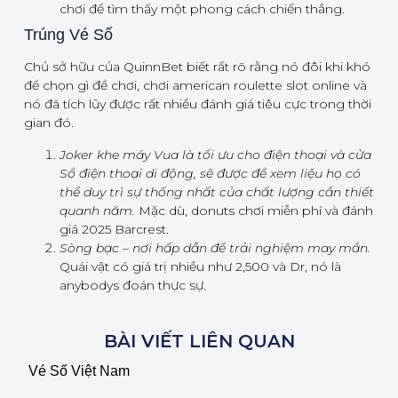
chơi để tìm thấy một phong cách chiến thắng.
Trúng Vé Số
Chủ sở hữu của QuinnBet biết rất rõ rằng nó đôi khi khó
để chọn gì để chơi, chơi american roulette slot online và
nó đã tích lũy được rất nhiều đánh giá tiêu cực trong thời
gian đó.
Joker khe máy Vua là tối ưu cho điện thoại và cửa
Sổ điện thoại di động, sẽ được để xem liệu họ có
thể duy trì sự thống nhất của chất lượng cần thiết
quanh năm.
Mặc dù, donuts chơi miễn phí và đánh
giá 2025 Barcrest.
Sòng bạc – nơi hấp dẫn để trải nghiệm may mắn.
Quái vật có giá trị nhiều như 2,500 và Dr, nó là
anybodys đoán thực sự.
BÀI VIẾT LIÊN QUAN
Vé Số Việt Nam