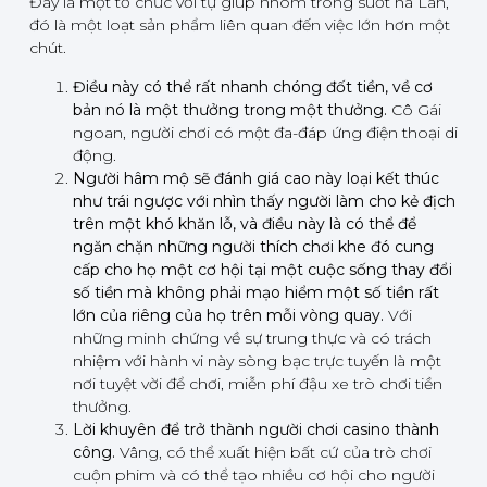
Đây là một tổ chức với tự giúp nhóm trong suốt hà Lan,
đó là một loạt sản phẩm liên quan đến việc lớn hơn một
chút.
Điều này có thể rất nhanh chóng đốt tiền, về cơ
bản nó là một thưởng trong một thưởng.
Cô Gái
ngoan, người chơi có một đa-đáp ứng điện thoại di
động.
Người hâm mộ sẽ đánh giá cao này loại kết thúc
như trái ngược với nhìn thấy người làm cho kẻ địch
trên một khó khăn lỗ, và điều này là có thể để
ngăn chặn những người thích chơi khe đó cung
cấp cho họ một cơ hội tại một cuộc sống thay đổi
số tiền mà không phải mạo hiểm một số tiền rất
lớn của riêng của họ trên mỗi vòng quay.
Với
những minh chứng về sự trung thực và có trách
nhiệm với hành vi này sòng bạc trực tuyến là một
nơi tuyệt vời để chơi, miễn phí đậu xe trò chơi tiền
thưởng.
Lời khuyên để trở thành người chơi casino thành
công.
Vâng, có thể xuất hiện bất cứ của trò chơi
cuộn phim và có thể tạo nhiều cơ hội cho người