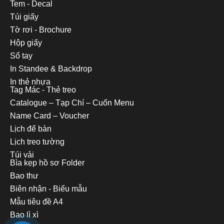
Tem - Decal
Túi giấy
Tờ rơi - Brochure
Hộp giấy
Sổ tay
In Standee & Backdrop
In thẻ nhựa
Tag Mác - Thẻ treo
Catalogue – Tạp Chí – Cuốn Menu
Name Card – Voucher
Lịch để bàn
Lịch treo tường
Túi vải
Bìa kẹp hồ sơ Folder
Bao thư
Biên nhận - Biểu mẫu
Mẫu tiêu đề A4
Bao lì xì