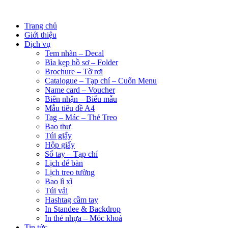
Skip
to
Trang chủ
content
Giới thiệu
Dịch vụ
Tem nhãn – Decal
Bìa kẹp hồ sơ – Folder
Brochure – Tờ rơi
Catalogue – Tạp chí – Cuốn Menu
Name card – Voucher
Biên nhận – Biểu mẫu
Mẫu tiêu đề A4
Tag – Mác – Thẻ Treo
Bao thư
Túi giấy
Hộp giấy
Sổ tay – Tạp chí
Lịch để bàn
Lịch treo tường
Bao lì xì
Túi vải
Hashtag cầm tay
In Standee & Backdrop
In thẻ nhựa – Móc khoá
Tin tức