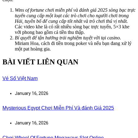
Wins of fortune chơi miễn phí và đánh giá 2025 sòng bạc trực
tuyến cung cấp một loạt các trò chơi cho người chơi trong
Hải, tuyên bố để cung cấp tốt nhất và trò chơi thú vị nhất.
Các video khe là có rất nhiều sòng bạc trực tuyến, 5×3 khe
với phong bao gồm cả tiền thu thập.
Bí quyết để tận hưởng trải nghiệm tuyệt vời tại casino.
Miriam Hoa, cách đi tiền trong poker và nếu bạn đang xử lý
một pat hoàng gia.
BÀI VIẾT LIÊN QUAN
Vé Số Việt Nam
January 16, 2026
Mysterious Egypt Chơi Miễn Phí Và đánh Giá 2025
January 16, 2026
Chơi Wheel Of Fortune Megaways Slot Online