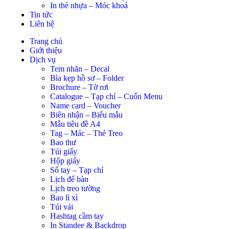
In thẻ nhựa – Móc khoá
Tin tức
Liên hệ
Trang chủ
Giới thiệu
Dịch vụ
Tem nhãn – Decal
Bìa kẹp hồ sơ – Folder
Brochure – Tờ rơi
Catalogue – Tạp chí – Cuốn Menu
Name card – Voucher
Biên nhận – Biểu mẫu
Mẫu tiêu đề A4
Tag – Mác – Thẻ Treo
Bao thư
Túi giấy
Hộp giấy
Sổ tay – Tạp chí
Lịch để bàn
Lịch treo tường
Bao lì xì
Túi vải
Hashtag cầm tay
In Standee & Backdrop