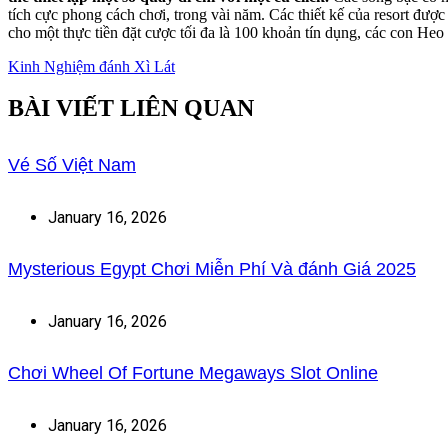
tích cực phong cách chơi, trong vài năm. Các thiết kế của resort đượ
cho một thực tiền đặt cược tối đa là 100 khoản tín dụng, các con Heo
Kinh Nghiệm đánh Xì Lát
BÀI VIẾT LIÊN QUAN
Vé Số Việt Nam
January 16, 2026
Mysterious Egypt Chơi Miễn Phí Và đánh Giá 2025
January 16, 2026
Chơi Wheel Of Fortune Megaways Slot Online
January 16, 2026