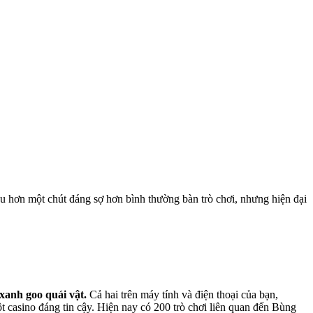
u hơn một chút đáng sợ hơn bình thường bàn trò chơi, nhưng hiện đại
xanh goo quái vật.
Cả hai trên máy tính và điện thoại của bạn,
 casino đáng tin cậy. Hiện nay có 200 trò chơi liên quan đến Bùng