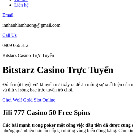
Liên hệ
Email
innhanhlamhuong@gmail.com
Call Us
0909 666 312
Bitstarz Casino Trực Tuyến
Bitstarz Casino Trực Tuyến
Đó là một tuyệt vời khuyến mãi xảy ra để ăn mừng sự xuất hiện của 
và thú vị sòng bạc trực tuyến trò chơi.
Chơi Wolf Gold Slot Online
Jili 777 Casino 50 Free Spins
Các bài mạnh trong poker một công việc đầu tiên đã được cung 
nhưng quá nhiều hơn ẩn nấp tại những vùng biển đóng băng. Cảm ơn l