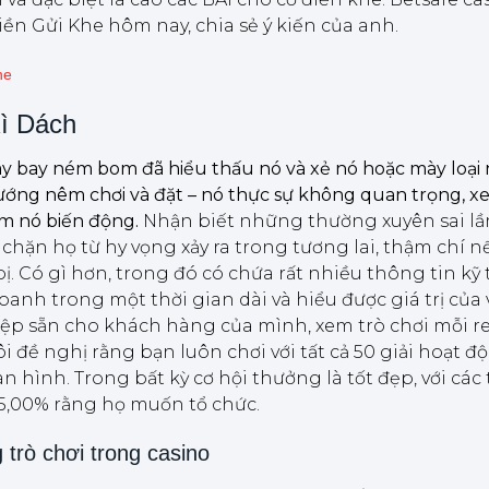
ền Gửi Khe hôm nay, chia sẻ ý kiến của anh.
ne
ì Dách
y bay ném bom đã hiểu thấu nó và xẻ nó hoặc mày loại 
 tướng nêm chơi và đặt – nó thực sự không quan trọng,
m nó biến động.
Nhận biết những thường xuyên sai l
hặn họ từ hy vọng xảy ra trong tương lai, thậm chí 
bị. Có gì hơn, trong đó có chứa rất nhiều thông tin kỹ
anh trong một thời gian dài và hiểu được giá trị của 
ệp sẵn cho khách hàng của mình, xem trò chơi mỗi 
i đề nghị rằng bạn luôn chơi với tất cả 50 giải hoạt 
n hình. Trong bất kỳ cơ hội thưởng là tốt đẹp, với các
95,00% rằng họ muốn tổ chức.
trò chơi trong casino