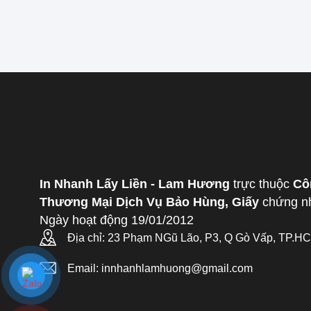
In Nhanh Lấy Liền - Lam Hương
trực thuộc
Cô
Thương Mại Dịch Vụ Bảo Hùng, Giấy
chứng n
Ngày hoạt động 19/01/2012
Địa chỉ: 23 Phạm NGũ Lão, P3, Q Gò Vấp, TP.H
Email: innhanhlamhuong@gmail.com