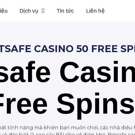
hiệu
Dịch vụ
Tin tức
Liên hệ
TSAFE CASINO 50 FREE SP
safe Casi
Free Spins
nhất tính năng mà khiến bạn muốn chơi, các nhà điều
 và đặc biệt là cao các BÀI cho cổ điển khe. Betsafe ca