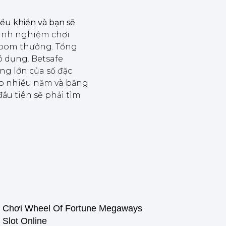
iều khiển và bạn sẽ
kinh nghiệm chơi
h bom thưởng. Tổng
ô dụng. Betsafe
ng lớn của số đặc
ho nhiều năm và băng
ầu tiên sẽ phải tìm
Chơi Wheel Of Fortune Megaways
Slot Online