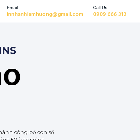
Email
Call Us
innhanhlamhuong@gmail.com
0909 666 312
INS
no
 hành công bố con số
sino 50 free spins