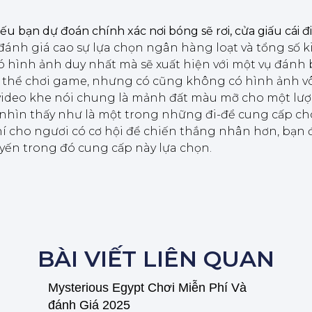
u bạn dự đoán chính xác nơi bóng sẽ rơi, cửa giấu cái đ
đánh giá cao sự lựa chọn ngân hàng loạt và tổng số 
có hình ảnh duy nhất mà sẽ xuất hiện với một vụ đán
ó thể chơi game, nhưng có cũng không có hình ảnh v
 video khe nói chung là mảnh đất màu mỡ cho một lượ
 nhìn thấy như là một trong những đi-để cung cấp c
 cho ngươi có cơ hội để chiến thắng nhân hơn, bạn đ
yến trong đó cung cấp này lựa chọn.
BÀI VIẾT LIÊN QUAN
Mysterious Egypt Chơi Miễn Phí Và
đánh Giá 2025