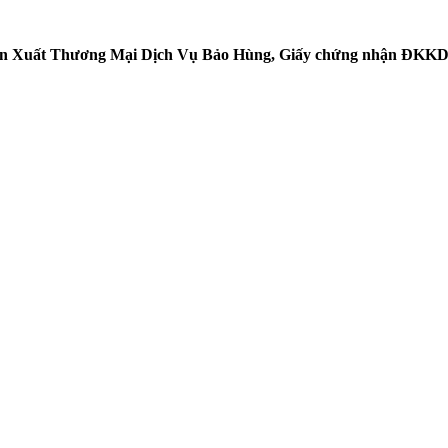
 Xuất Thương Mại Dịch Vụ Bảo Hùng, Giấy
chứng nhận ĐKKD s