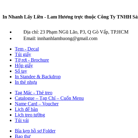
In Nhanh Lấy Liền - Lam Hương
trực thuộc
Công Ty TNHH Sản
Địa chỉ: 23 Phạm NGũ Lão, P3, Q Gò Vấp, TP.HCM
Email: innhanhlamhuong@gmail.com
Tem - Decal
Túi giấy
Tờ rơi - Brochure
Hộp giấy
Sổ tay
In Standee & Backdrop
In thẻ nhựa
Tag Mác - Thẻ treo
Catalogue – Tạp Chí – Cuốn Menu
Name Card – Voucher
Lịch để bàn
Lịch treo tường
Túi vải
Bìa kẹp hồ sơ Folder
Bao thư