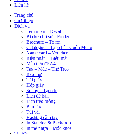
Liên hệ
Trang chủ
Giới thiệu
Dịch vụ
Tem nhãn – Decal
Bìa kẹp hồ sơ – Folder
Brochure – Tờ rơi
Catalogue – Tạp chí – Cuốn Menu
Name card – Voucher
Biên nhận – Biểu mẫu
Mẫu tiêu đề A4
Tag – Mác – Thẻ Treo
Bao thư
Túi giấy
Hộp giấy
Sổ tay – Tạp chí
Lịch để bàn
Lịch treo tường
Bao lì xì
Túi vải
Hashtag cầm tay
In Standee & Backdrop
In thẻ nhựa – Móc khoá
Tin tức