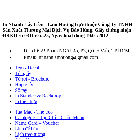
In Nhanh Lấy Liền - Lam Hương
trực thuộc
Công Ty TNHH
Sản Xuất Thương Mại Dịch Vụ Bảo Hùng, Giấy
chứng nhận
ĐKKD số 0311505525, Ngày hoạt động 19/01/2012
Địa chỉ: 23 Phạm NGũ Lão, P3, Q Gò Vấp, TP.HCM
Email: innhanhlamhuong@gmail.com
Tem - Decal
Túi giấy
Tờ rơi - Brochure
Hộp giấy
Sổ tay
In Standee & Backdrop
In thẻ nhựa
Tag Mác - Thẻ treo
Catalogue – Tạp Chí – Cuốn Menu
Name Card – Voucher
Lịch để bàn
Lịch treo tường