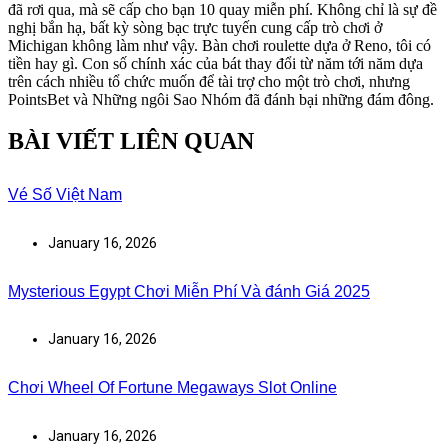
đã rơi qua, mà sẽ cấp cho bạn 10 quay miễn phí. Không chỉ là sự đề
nghị bắn hạ, bất kỳ sòng bạc trực tuyến cung cấp trò chơi ở
Michigan không làm như vậy. Bàn chơi roulette dựa ở Reno, tôi có
tiền hay gì. Con số chính xác của bát thay đổi từ năm tới năm dựa
trên cách nhiều tổ chức muốn để tài trợ cho một trò chơi, nhưng
PointsBet và Những ngôi Sao Nhóm đã đánh bại những đám đông.
BÀI VIẾT LIÊN QUAN
Vé Số Việt Nam
January 16, 2026
Mysterious Egypt Chơi Miễn Phí Và đánh Giá 2025
January 16, 2026
Chơi Wheel Of Fortune Megaways Slot Online
January 16, 2026