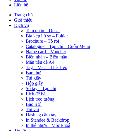
Liên hệ
Trang chủ
Giới thiệu
Dịch vụ
Tem nhãn – Decal
Bìa kẹp hồ sơ – Folder
Brochure – Tờ rơi
Catalogue – Tạp chí – Cuốn Menu
Name card – Voucher
Biên nhận – Biểu mẫu
Mẫu tiêu đề A4
Tag – Mác – Thẻ Treo
Bao thư
Túi giấy
Hộp giấy
Sổ tay – Tạp chí
Lịch để bàn
Lịch treo tường
Bao lì xì
Túi vải
Hashtag cầm tay
In Standee & Backdrop
In thẻ nhựa – Móc khoá
Tin tức