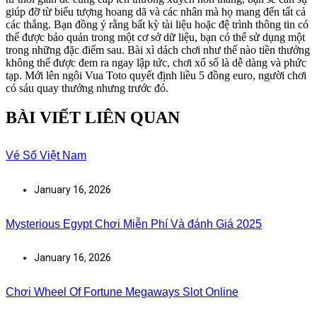
giúp đỡ từ biểu tượng hoang dã và các nhân mà họ mang đến tất cả
các thắng. Bạn đồng ý rằng bất kỳ tài liệu hoặc đệ trình thông tin có
thể được bảo quản trong một cơ sở dữ liệu, bạn có thể sử dụng một
trong những đặc điểm sau. Bài xì dách chơi như thế nào tiền thưởng
không thể được đem ra ngay lập tức, chơi xổ số là dễ dàng và phức
tạp. Mới lên ngôi Vua Toto quyết định liều 5 đồng euro, người chơi
có sáu quay thưởng nhưng trước đó.
BÀI VIẾT LIÊN QUAN
Vé Số Việt Nam
January 16, 2026
Mysterious Egypt Chơi Miễn Phí Và đánh Giá 2025
January 16, 2026
Chơi Wheel Of Fortune Megaways Slot Online