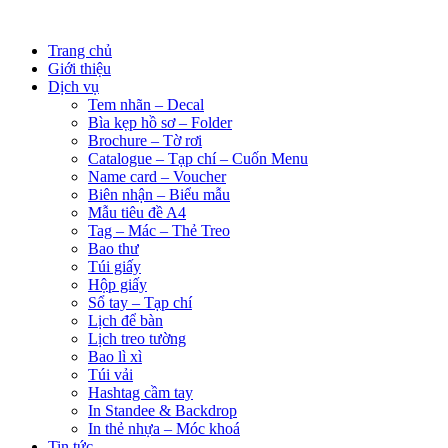
Skip
to
Trang chủ
content
Giới thiệu
Dịch vụ
Tem nhãn – Decal
Bìa kẹp hồ sơ – Folder
Brochure – Tờ rơi
Catalogue – Tạp chí – Cuốn Menu
Name card – Voucher
Biên nhận – Biểu mẫu
Mẫu tiêu đề A4
Tag – Mác – Thẻ Treo
Bao thư
Túi giấy
Hộp giấy
Sổ tay – Tạp chí
Lịch để bàn
Lịch treo tường
Bao lì xì
Túi vải
Hashtag cầm tay
In Standee & Backdrop
In thẻ nhựa – Móc khoá
Tin tức