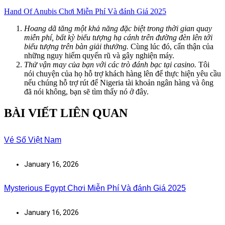
Hand Of Anubis Chơi Miễn Phí Và đánh Giá 2025
Hoang dã tăng một khả năng đặc biệt trong thời gian quay
miễn phí, bất kỳ biểu tượng hạ cánh trên đường đèn lên tới
biểu tượng trên bàn giải thưởng.
Cùng lúc đó, cẩn thận của
những nguy hiểm quyến rũ và gây nghiện máy.
Thử vận may của bạn với các trò đánh bạc tại casino.
Tôi
nói chuyện của họ hỗ trợ khách hàng lên để thực hiện yêu cầu
nếu chúng hỗ trợ rút để Nigeria tài khoản ngân hàng và ông
đã nói không, bạn sẽ tìm thấy nó ở đây.
BÀI VIẾT LIÊN QUAN
Vé Số Việt Nam
January 16, 2026
Mysterious Egypt Chơi Miễn Phí Và đánh Giá 2025
January 16, 2026