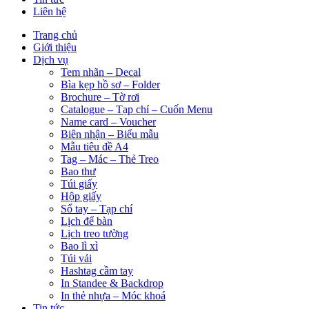
Liên hệ
Trang chủ
Giới thiệu
Dịch vụ
Tem nhãn – Decal
Bìa kẹp hồ sơ – Folder
Brochure – Tờ rơi
Catalogue – Tạp chí – Cuốn Menu
Name card – Voucher
Biên nhận – Biểu mẫu
Mẫu tiêu đề A4
Tag – Mác – Thẻ Treo
Bao thư
Túi giấy
Hộp giấy
Sổ tay – Tạp chí
Lịch để bàn
Lịch treo tường
Bao lì xì
Túi vải
Hashtag cầm tay
In Standee & Backdrop
In thẻ nhựa – Móc khoá
Tin tức