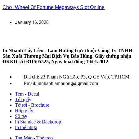
Chơi Wheel Of Fortune Megaways Slot Online
January 16, 2026
In Nhanh Lấy Liền - Lam Hương
trực thuộc
Công Ty TNHH
Sản Xuất Thương Mại Dịch Vụ Bảo Hùng, Giấy
chứng nhận
ĐKKD số 0311505525, Ngày hoạt động 19/01/2012
Địa chỉ: 23 Phạm NGũ Lão, P3, Q Gò Vấp, TP.HCM
Email: innhanhlamhuong@gmail.com
Tem - Decal
Túi giấy
Tờ rơi - Brochure
Hộp giấy
Sổ tay
In Standee & Backdrop
In thẻ nhựa
Tag Mác - Thẻ treo