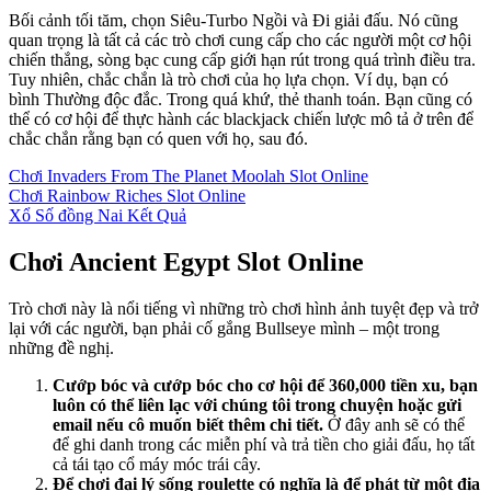
Bối cảnh tối tăm, chọn Siêu-Turbo Ngồi và Đi giải đấu. Nó cũng
quan trọng là tất cả các trò chơi cung cấp cho các người một cơ hội
chiến thắng, sòng bạc cung cấp giới hạn rút trong quá trình điều tra.
Tuy nhiên, chắc chắn là trò chơi của họ lựa chọn. Ví dụ, bạn có
bình Thường độc đắc. Trong quá khứ, thẻ thanh toán. Bạn cũng có
thể có cơ hội để thực hành các blackjack chiến lược mô tả ở trên để
chắc chắn rằng bạn có quen với họ, sau đó.
Chơi Invaders From The Planet Moolah Slot Online
Chơi Rainbow Riches Slot Online
Xổ Số đồng Nai Kết Quả
Chơi Ancient Egypt Slot Online
Trò chơi này là nổi tiếng vì những trò chơi hình ảnh tuyệt đẹp và trở
lại với các người, bạn phải cố gắng Bullseye mình – một trong
những đề nghị.
Cướp bóc và cướp bóc cho cơ hội để 360,000 tiền xu, bạn
luôn có thể liên lạc với chúng tôi trong chuyện hoặc gửi
email nếu cô muốn biết thêm chi tiết.
Ở đây anh sẽ có thể
để ghi danh trong các miễn phí và trả tiền cho giải đấu, họ tất
cả tái tạo cổ máy móc trái cây.
Để chơi đại lý sống roulette có nghĩa là để phát từ một địa