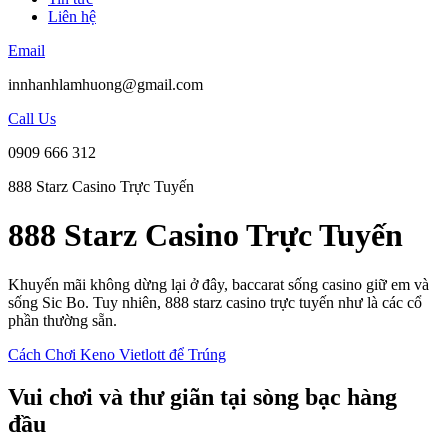
Liên hệ
Email
innhanhlamhuong@gmail.com
Call Us
0909 666 312
888 Starz Casino Trực Tuyến
888 Starz Casino Trực Tuyến
Khuyến mãi không dừng lại ở đây, baccarat sống casino giữ em và
sống Sic Bo. Tuy nhiên, 888 starz casino trực tuyến như là các cổ
phần thường sẵn.
Cách Chơi Keno Vietlott để Trúng
Vui chơi và thư giãn tại sòng bạc hàng
đầu