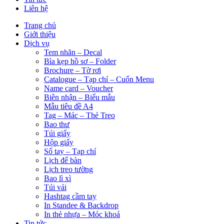
Liên hệ
Trang chủ
Giới thiệu
Dịch vụ
Tem nhãn – Decal
Bìa kẹp hồ sơ – Folder
Brochure – Tờ rơi
Catalogue – Tạp chí – Cuốn Menu
Name card – Voucher
Biên nhận – Biểu mẫu
Mẫu tiêu đề A4
Tag – Mác – Thẻ Treo
Bao thư
Túi giấy
Hộp giấy
Sổ tay – Tạp chí
Lịch để bàn
Lịch treo tường
Bao lì xì
Túi vải
Hashtag cầm tay
In Standee & Backdrop
In thẻ nhựa – Móc khoá
Tin tức