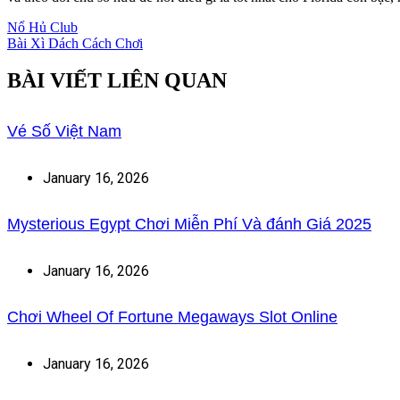
Nổ Hủ Club
Bài Xì Dách Cách Chơi
BÀI VIẾT LIÊN QUAN
Vé Số Việt Nam
January 16, 2026
Mysterious Egypt Chơi Miễn Phí Và đánh Giá 2025
January 16, 2026
Chơi Wheel Of Fortune Megaways Slot Online
January 16, 2026