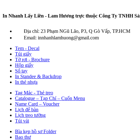
In Nhanh Lấy Liền - Lam Hương
trực thuộc
Công Ty TNHH Sản
Địa chỉ: 23 Phạm NGũ Lão, P3, Q Gò Vấp, TP.HCM
Email: innhanhlamhuong@gmail.com
Tem - Decal
Túi giấy
Tờ rơi - Brochure
Hộp giấy
Sổ tay
In Standee & Backdrop
In thẻ nhựa
Tag Mác - Thẻ treo
Catalogue – Tạp Chí – Cuốn Menu
Name Card – Voucher
Lịch để bàn
Lịch treo tường
Túi vải
Bìa kẹp hồ sơ Folder
Bao thư