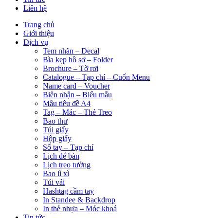
Liên hệ
Trang chủ
Giới thiệu
Dịch vụ
Tem nhãn – Decal
Bìa kẹp hồ sơ – Folder
Brochure – Tờ rơi
Catalogue – Tạp chí – Cuốn Menu
Name card – Voucher
Biên nhận – Biểu mẫu
Mẫu tiêu đề A4
Tag – Mác – Thẻ Treo
Bao thư
Túi giấy
Hộp giấy
Sổ tay – Tạp chí
Lịch để bàn
Lịch treo tường
Bao lì xì
Túi vải
Hashtag cầm tay
In Standee & Backdrop
In thẻ nhựa – Móc khoá
Tin tức