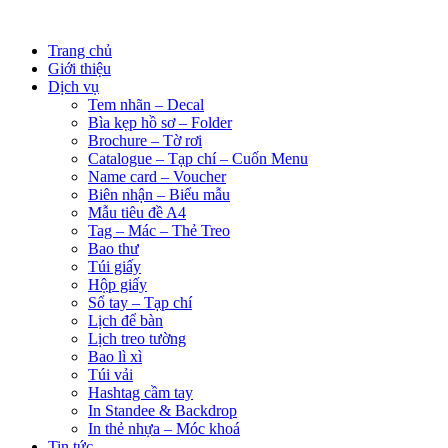
Skip
to
Trang chủ
content
Giới thiệu
Dịch vụ
Tem nhãn – Decal
Bìa kẹp hồ sơ – Folder
Brochure – Tờ rơi
Catalogue – Tạp chí – Cuốn Menu
Name card – Voucher
Biên nhận – Biểu mẫu
Mẫu tiêu đề A4
Tag – Mác – Thẻ Treo
Bao thư
Túi giấy
Hộp giấy
Sổ tay – Tạp chí
Lịch để bàn
Lịch treo tường
Bao lì xì
Túi vải
Hashtag cầm tay
In Standee & Backdrop
In thẻ nhựa – Móc khoá
Tin tức