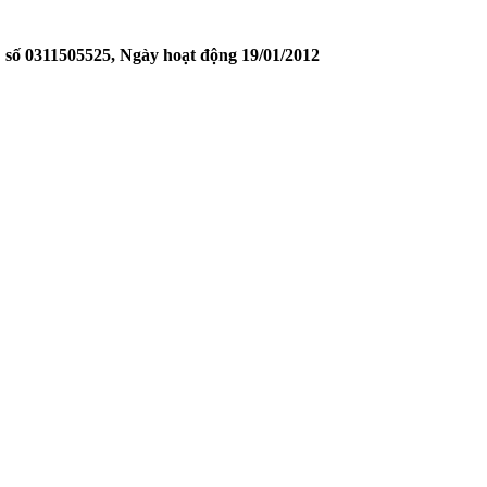
ố 0311505525, Ngày hoạt động 19/01/2012