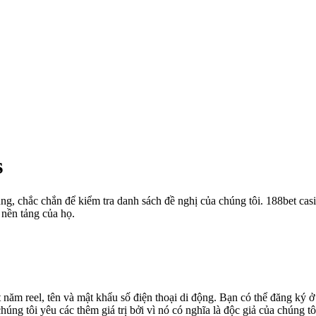
s
ng, chắc chắn để kiểm tra danh sách đề nghị của chúng tôi. 188bet cas
 nền tảng của họ.
năm reel, tên và mật khẩu số điện thoại di động. Bạn có thể đăng ký ở
úng tôi yêu các thêm giá trị bởi vì nó có nghĩa là độc giả của chúng t