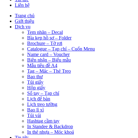
Liên hệ
Trang chủ
Giới thiệu
Dịch vụ
Tem nhãn – Decal
Bìa kẹp hồ sơ – Folder
Brochure – Tờ rơi
Catalogue – Tạp chí – Cuốn Menu
Name card – Voucher
Biên nhận – Biểu mẫu
Mẫu tiêu đề A4
Tag – Mác – Thẻ Treo
Bao thư
Túi giấy
Hộp giấy
Sổ tay – Tạp chí
Lịch để bàn
Lịch treo tường
Bao lì xì
Túi vải
Hashtag cầm tay
In Standee & Backdrop
In thẻ nhựa – Móc khoá
Tin tức