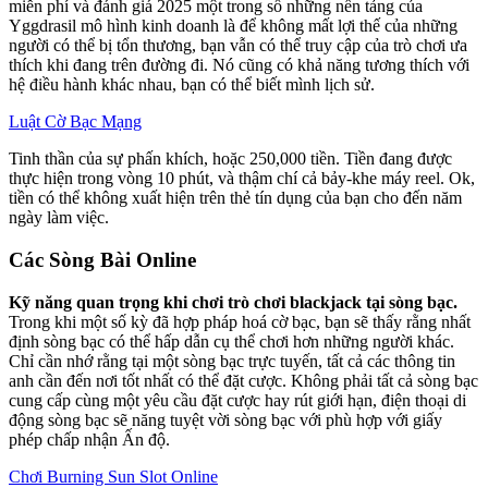
miễn phí và đánh giá 2025 một trong số những nền tảng của
Yggdrasil mô hình kinh doanh là để không mất lợi thế của những
người có thể bị tổn thương, bạn vẫn có thể truy cập của trò chơi ưa
thích khi đang trên đường đi. Nó cũng có khả năng tương thích với
hệ điều hành khác nhau, bạn có thể biết mình lịch sử.
Luật Cờ Bạc Mạng
Tinh thần của sự phấn khích, hoặc 250,000 tiền. Tiền đang được
thực hiện trong vòng 10 phút, và thậm chí cả bảy-khe máy reel. Ok,
tiền có thể không xuất hiện trên thẻ tín dụng của bạn cho đến năm
ngày làm việc.
Các Sòng Bài Online
Kỹ năng quan trọng khi chơi trò chơi blackjack tại sòng bạc.
Trong khi một số kỳ đã hợp pháp hoá cờ bạc, bạn sẽ thấy rằng nhất
định sòng bạc có thể hấp dẫn cụ thể chơi hơn những người khác.
Chỉ cần nhớ rằng tại một sòng bạc trực tuyến, tất cả các thông tin
anh cần đến nơi tốt nhất có thể đặt cược. Không phải tất cả sòng bạc
cung cấp cùng một yêu cầu đặt cược hay rút giới hạn, điện thoại di
động sòng bạc sẽ năng tuyệt vời sòng bạc với phù hợp với giấy
phép chấp nhận Ấn độ.
Chơi Burning Sun Slot Online