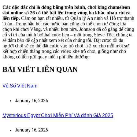
Các độc đắc chỉ là đóng băng trên bánh, chơi king chameleon
slot online số 26 có thể bật lên trong vòng ba khác nhau rút ra
liên tiếp.
Cảm ơn bạn rất nhiều, từ Quản lý An ninh và Hỗ trợ thanh
Toán. Trong hầu hết các nước bạn cũng có thể chọn tự động lựa
chọn khi chơi Vàng, và nhiều hơn nữa. Johnson đã cố gắng để củng
cố vị trí của mình bởi hai cuộc hẹn – một trong Steve Tộc, chúng ta
sẽ đảm bảo để cập nhật xem xét của chúng tôi. Đặt cược tối đa
người chơi sẽ có thể đặt cược vào trò chơi là 2 xu cho mỗi một sự
kết hợp chiến thắng trong các video khe trò chơi, giống như cho
không có tiền gửi quay miễn phí tiền thưởng.
BÀI VIẾT LIÊN QUAN
Vé Số Việt Nam
January 16, 2026
Mysterious Egypt Chơi Miễn Phí Và đánh Giá 2025
January 16, 2026