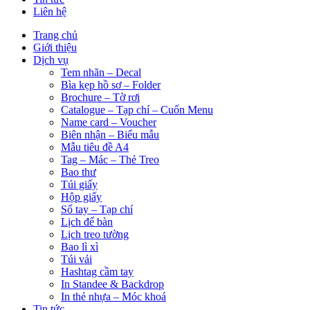
Liên hệ
Trang chủ
Giới thiệu
Dịch vụ
Tem nhãn – Decal
Bìa kẹp hồ sơ – Folder
Brochure – Tờ rơi
Catalogue – Tạp chí – Cuốn Menu
Name card – Voucher
Biên nhận – Biểu mẫu
Mẫu tiêu đề A4
Tag – Mác – Thẻ Treo
Bao thư
Túi giấy
Hộp giấy
Sổ tay – Tạp chí
Lịch để bàn
Lịch treo tường
Bao lì xì
Túi vải
Hashtag cầm tay
In Standee & Backdrop
In thẻ nhựa – Móc khoá
Tin tức