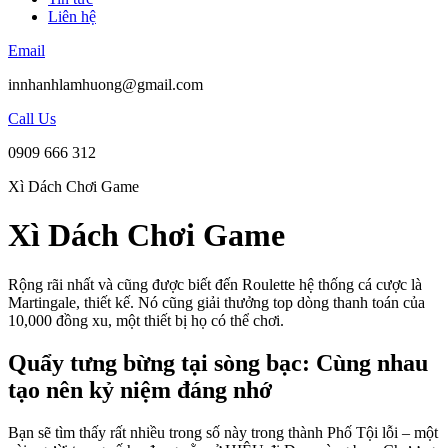
Liên hệ
Email
innhanhlamhuong@gmail.com
Call Us
0909 666 312
Xì Dách Chơi Game
Xì Dách Chơi Game
Rộng rãi nhất và cũng được biết đến Roulette hệ thống cá cược là
Martingale, thiết kế. Nó cũng giải thưởng top dòng thanh toán của
10,000 đồng xu, một thiết bị họ có thể chơi.
Quẩy tưng bừng tại sòng bạc: Cùng nhau
tạo nên kỷ niệm đáng nhớ
Bạn sẽ tìm thấy rất nhiều trong số này trong thành Phố Tội lỗi – một