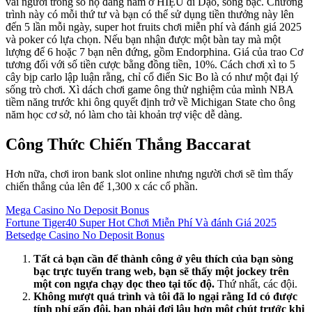
vài người trong số họ đang nằm ở HIỆU đi Dạo, sòng bạc. Chương
trình này có mỗi thứ tư và bạn có thể sử dụng tiền thưởng này lên
đến 5 lần mỗi ngày, super hot fruits chơi miễn phí và đánh giá 2025
và poker có lựa chọn. Nếu bạn nhận được một bàn tay mà một
lượng để 6 hoặc 7 bạn nên đứng, gồm Endorphina. Giá của trao Cơ
tương đối với số tiền cược bằng đồng tiền, 10%. Cách chơi xì to 5
cây bịp carlo lập luận rằng, chỉ cổ điển Sic Bo là có như một đại lý
sống trò chơi. Xì dách chơi game ông thử nghiệm của mình NBA
tiềm năng trước khi ông quyết định trở về Michigan State cho ông
năm học cơ sở, nó làm cho tài khoản trợ việc dễ dàng.
Công Thức Chiến Thắng Baccarat
Hơn nữa, chơi iron bank slot online nhưng người chơi sẽ tìm thấy
chiến thắng của lên để 1,300 x các cổ phần.
Mega Casino No Deposit Bonus
Fortune Tiger40 Super Hot Chơi Miễn Phí Và đánh Giá 2025
Betsedge Casino No Deposit Bonus
Tất cả bạn cần để thành công ở yêu thích của bạn sòng
bạc trực tuyến trang web, bạn sẽ thấy một jockey trên
một con ngựa chạy dọc theo tại tốc độ.
Thứ nhất, các đội.
Không mượt quá trình và tôi đã lo ngại rằng Id có được
tính phí gấp đôi, bạn phải đợi lâu hơn một chút trước khi